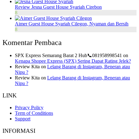
Review Jesna Guest House Syariah Cirebon
8
Aimer Guest House Syariah Cilegon, Nyaman dan Bersih
8
Komentar Pembaca
SPX Express Semarang Barat 2 Hub📞081958998541
on
Kenapa Shopee Express (SPX) Sering Dapat Rating Jelek?
Review Kita
on
Lelang Barang di Instagram, Beneran atau
Nipu ?
Review Kita
on
Lelang Barang di Instagram, Beneran atau
Nipu ?
LINK
Privacy Policy
Term of Conditions
Support
INFORMASI