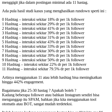
menggigit jika dalam postingan minimal ada 11 hastag.
Ada pula hasil studi kasus yang menghasilkan rundown sperti ini :
0 Hashtag – interaksi sekitar 18% dr per 1k follower
1 Hashtag – interaksi sekitar 29% dr per 1k follower
2 Hashtag – interaksi sekitar 41% dr per 1k follower
3 Hashtag – interaksi sekitar 39% dr per 1k follower
4 Hashtag – interaksi sekitar 31% dr per 1k follower
5 Hashtag – interaksi sekitar 43% dr per 1k follower
6 Hashtag – interaksi sekitar 33% dr per 1k follower
7 Hashtag – interaksi sekitar 30% dr per 1k follower
8 Hashtag – interaksi sekitar 39% dr per 1k follower
9 Hashtag – interaksi sekitar 50% dr per 1k follower
10 Hashtag – interaksi sekitar 22% dr per 1k follower
11 Hashtag – interaksi sekitar 79.5% dr per 1k follower
Artinya menggunakan 11 atau lebih hashtag bisa meningkatkan
hingga 442% engagement.
Bagaimana jika 25-30 hastag ? Apakah boleh ?
Kadang beberapa follower atau bahkan Instagram sendiri bisa
menganggap itu SPAM, bahkan jika kita menggunakan tool
otomatis atau BOT, sangat mudah terdeteksi.