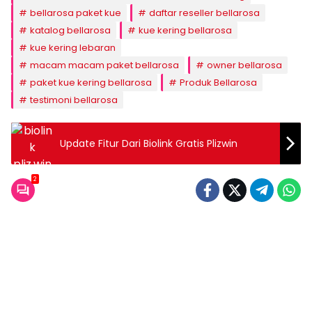
bellarosa paket kue
daftar reseller bellarosa
katalog bellarosa
kue kering bellarosa
kue kering lebaran
macam macam paket bellarosa
owner bellarosa
paket kue kering bellarosa
Produk Bellarosa
testimoni bellarosa
Update Fitur Dari Biolink Gratis Plizwin
2