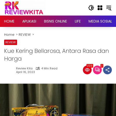
Skip
to
content
HOME
APLIKASI
BISNIS ONLINE
LIFE
MEDIA SOSIAL
Home
REVIEW
REVIEW
Kue Kering Bellarosa, Antara Rasa dan
Harga
2129
2
Review Kita
4 Min Read
April 16, 2023