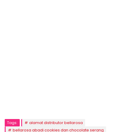
Tags:
alamat distributor bellarosa
bellarosa abadi cookies dan chocolate serang