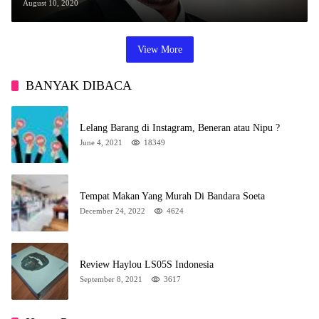
August 10, 2020
View More
BANYAK DIBACA
Lelang Barang di Instagram, Beneran atau Nipu ?
June 4, 2021
18349
Tempat Makan Yang Murah Di Bandara Soeta
December 24, 2022
4624
Review Haylou LS05S Indonesia
September 8, 2021
3617