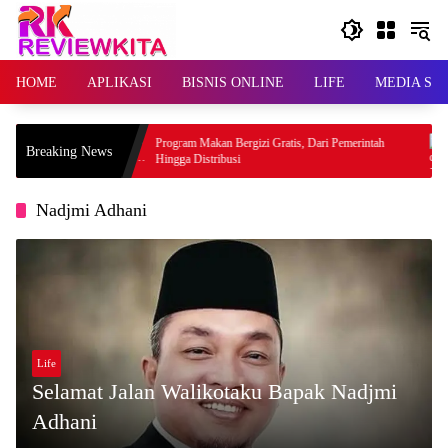
Skip
to
content
HOME
APLIKASI
BISNIS ONLINE
LIFE
MEDIA SO
apat Rating
Program Makan Bergizi Gratis, Dari Pemerintah
Breaking News
Hingga Distribusi
Nadjmi Adhani
Life
Selamat Jalan Walikotaku Bapak Nadjmi
Adhani