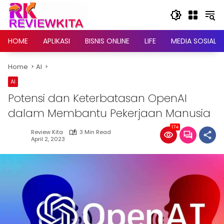
Skip
to
content
HOME
APLIKASI
BISNIS ONLINE
LIFE
MEDIA SOSIAL
Home
AI
AI
Potensi dan Keterbatasan OpenAI
dalam Membantu Pekerjaan Manusia
174
Review Kita
3 Min Read
April 2, 2023