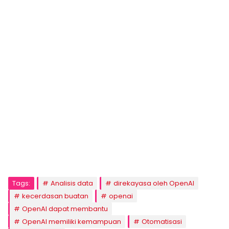
Tags:
Analisis data
direkayasa oleh OpenAI
kecerdasan buatan
openai
OpenAI dapat membantu
OpenAI memiliki kemampuan
Otomatisasi